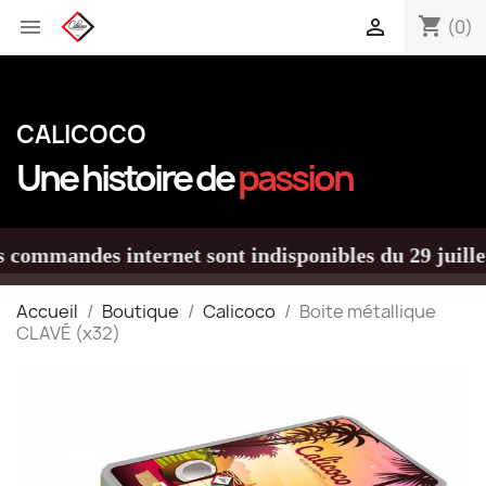
shopping_cart


(0)
CALICOCO
Une histoire de
passion
mmandes internet sont indisponibles du 29 juillet au
Accueil
Boutique
Calicoco
Boite métallique
CLAVÉ (x32)