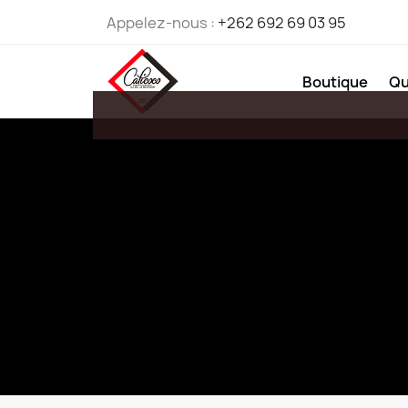
Appelez-nous :
+262 692 69 03 95
Boutique
Qu