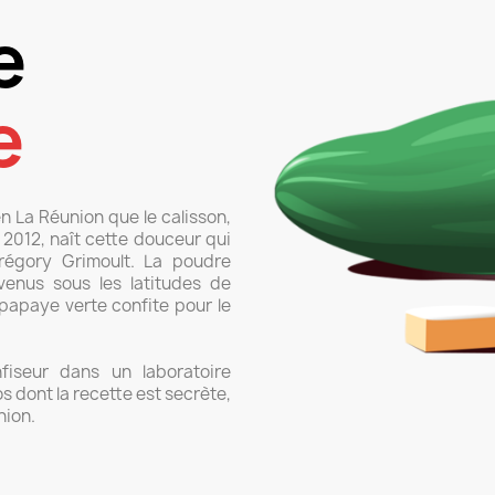
e
e
en La Réunion que le calisson,
2012, naît cette douceur qui
régory Grimoult. La poudre
enus sous les latitudes de
 papaye verte confite pour le
fiseur dans un laboratoire
s dont la recette est secrète,
nion.