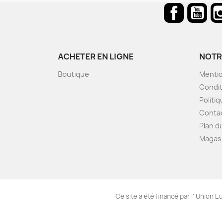
Facebook
You
ACHETER EN LIGNE
NOTR
Boutique
Mentio
Condit
Politiq
Conta
Plan d
Magas
Ce site a été financé par l' Union